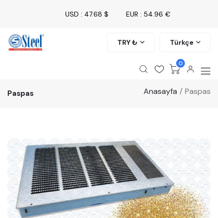
USD : 47.68 $
EUR : 54.96 €
TRY ₺
Türkçe
0
Anasayfa
Paspas
Paspas