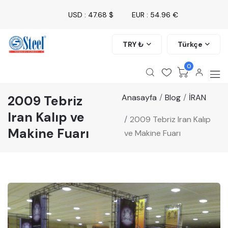
USD : 47.68 $
EUR : 54.96 €
TRY ₺
Türkçe
0
Anasayfa
Blog
İRAN
2009 Tebriz
Iran Kalıp ve
2009 Tebriz Iran Kalıp
Makine Fuarı
ve Makine Fuarı